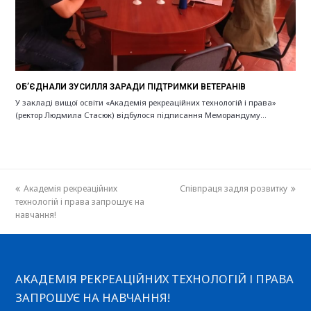
ОБ’ЄДНАЛИ ЗУСИЛЛЯ ЗАРАДИ ПІДТРИМКИ ВЕТЕРАНІВ
У закладі вищої освіти «Академія рекреаційних технологій і права»
(ректор Людмила Стасюк) відбулося підписання Меморандуму…
previous
Академія рекреаційних
Співпраця задля розвитку
next
технологій і права запрошує на
post:
post:
навчання!
АКАДЕМІЯ РЕКРЕАЦІЙНИХ ТЕХНОЛОГІЙ І ПРАВА
ЗАПРОШУЄ НА НАВЧАННЯ!