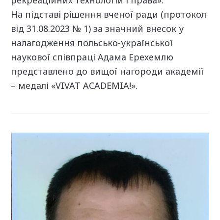
рекреаційних технологій і права».
На підставі рішення вченої ради (протокол
від 31.08.2023 № 1) за значний внесок у
налагодження польсько-української
наукової співпраці Адама Ерехемлю
представлено до вищої нагороди академії
– медалі «
VIVAT
ACADEMIA
!».