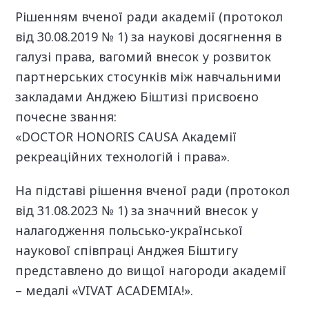
Рішенням вченої ради академії (протокол
від 30.08.2019 № 1) за наукові досягнення в
галузі права, вагомий внесок у розвиток
партнерських стосунків між навчальними
закладами
Анджею Біштизі присвоєно
почесне звання:
«
DOCTOR
HONORIS
CAUSA
Академії
рекреаційних технологій і права».
На підставі рішення вченої ради (протокол
від 31.08.2023 № 1) за значний внесок у
налагодження польсько-української
наукової співпраці Анджея Біштигу
представлено до вищої нагороди академії
– медалі «
VIVAT
ACADEMIA
!».