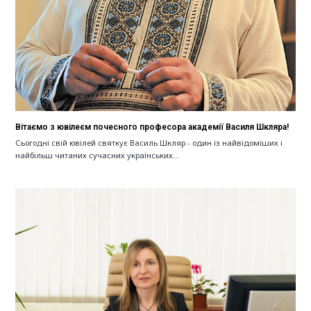
Вітаємо з ювілеєм почесного професора академії Василя Шкляра!
Сьогодні свій ювілей святкує Василь Шкляр - один із найвідоміших і
найбільш читаних сучасних українських…