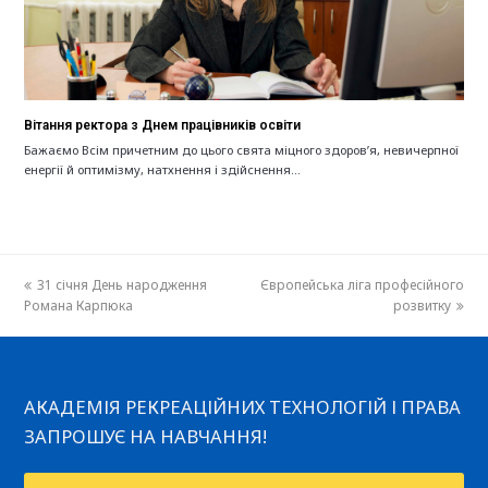
Вітання ректора з Днем працівників освіти
Бажаємо Всім причетним до цього свята міцного здоров’я, невичерпної
енергії й оптимізму, натхнення і здійснення…
previous
31 січня День народження
Європейська ліга професійного
next
Романа Карпюка
post:
post:
розвитку
АКАДЕМІЯ РЕКРЕАЦІЙНИХ ТЕХНОЛОГІЙ І ПРАВА
ЗАПРОШУЄ НА НАВЧАННЯ!