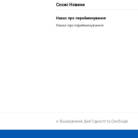
Схожі Новини
Наказ про перейменування
Наказ про перейменування
previous
Вшанування Дня Гідності та Свободи
post: