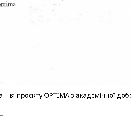
ння проєкту OPTIMA з академічної добр
zed