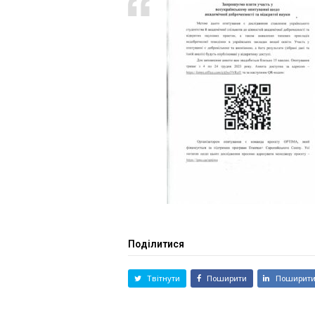
Поділитися
Твітнути
Поширити
Поширит