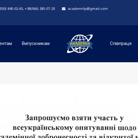
50) 840-02-65, +38(066) 385-07-20
academrtp@gmail.com
ентам
Випускникам
Співпраця