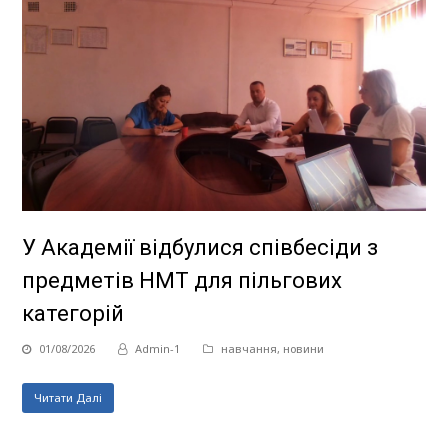
У Академії відбулися співбесіди з
предметів НМТ для пільгових
категорій
01/08/2026
Admin-1
навчання
,
новини
Читати Далі