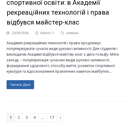
спортивної освіти: в Академії
рекреаційних технологій і права
відбувся майстер-клас
22/05/2026
Admin-1
новини
Академія рекреаційних технологій і права продовжує
популяризувати сучасні види рухової активності Для студентів і
викладачів Академії відбувся майстер-клас з диск-гольфу. Мета
заходу – популяризація сучасних видів рухової активності,
формування здорового способу життя, розвиток спортивної
культури та вдосконалення практичних навичок майбутніх…
Читати Далі
Page
1
Page
2
Page
3
Page
4
…
Page
17
Next