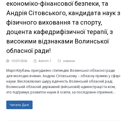
економіко-фінансової безпеки, та
Андрія Сітовського, кандидата наук з
фізичного виховання та спорту,
доцента кафедрифізичної терапії, з
високими відзнаками Волинської
обласної ради!
15/07/2026
Admin-1
новини
Марії Клубань присуджено стипендію Волинської обласної ради
для молодих вчених. Андрію Сітовському – обласну премію у сфері
науки. Висловлюємо щиру вдячність Волинській обласній раді,
Волинській обласній державній (військовій) адміністрації та всім,
хто підтримує розвиток науки й освіти, за послідовне сприяння…
Читати Далі