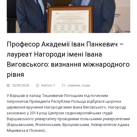
Професор Академії Іван Панкевич –
лауреат Нагороди імені Івана
Виговського: визнання міжнародного
рівня
25/05/2026
Admin-1
новини
,
події
У Варшаві в палаці Тишкевичів-Потоцьких під почесним
патронатом Президента Республіки Польща відбулася щорічна
церемонія вручення Нагороди імені Івана Виговського. Нагороду
засновано у 2014 році Центром східноєвропейських студій
Варшавського університету провідними польськими університетами
(Варшавським, Ягеллонським, Вроцлавським, Університетом Адама
Міцкевича в Познані)…