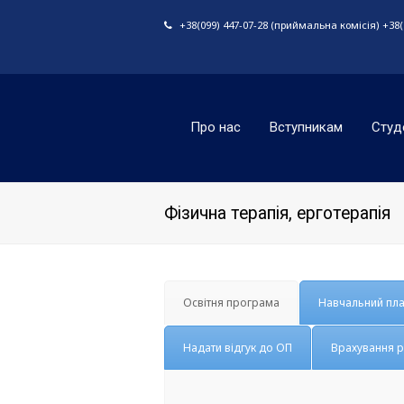
+38(099) 447-07-28 (приймальна комісія) +38(0
Про нас
Вступникам
Студ
Фізична терапія, ерготерапія
Освітня програма
Навчальний пл
Надати відгук до ОП
Врахування р