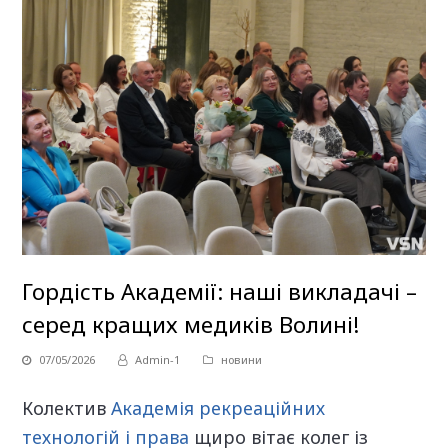
Гордість Академії: наші викладачі –
серед кращих медиків Волині!
07/05/2026
Admin-1
новини
Колектив
Академія рекреаційних
технологій і права
щиро вітає колег із