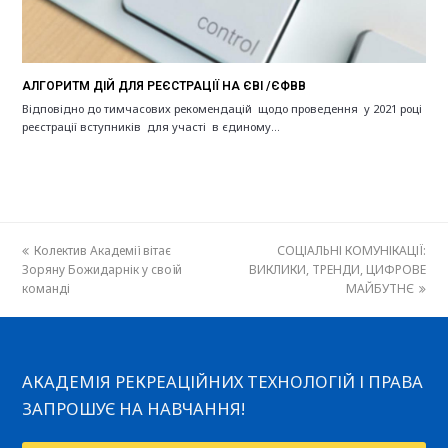
АЛГОРИТМ ДІЙ ДЛЯ РЕЄСТРАЦІЇ НА ЄВІ /ЄФВВ
Відповідно до тимчасових рекомендацій щодо проведення у 2021 році
реєстрації вступників для участі в єдиному…
previous
Колектив Академії вітає
СОЦІАЛЬНІ КОМУНІКАЦІЇ:
next
Зоряну Божидарнік у своїй
post:
ВИКЛИКИ, ТРЕНДИ, ЦИФРОВЕ
post:
команді
МАЙБУТНЄ
АКАДЕМІЯ РЕКРЕАЦІЙНИХ ТЕХНОЛОГІЙ І ПРАВА
ЗАПРОШУЄ НА НАВЧАННЯ!