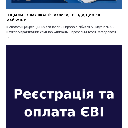
СОЦІАЛЬНІ КОМУНІКАЦІЇ: ВИКЛИКИ, ТРЕНДИ, ЦИФРОВЕ
МАЙБУТНЄ
В Академії рекреаційних технологій і права відбувся Міжвузівський
науково-практичний семінар «Актуальні проблеми теорії, методології
та…