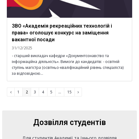
ЗВО «Академія рекреаційних технологій і
права» оголошує конкурс на заміщення
вакантної посади
31/12/2025
- старший викладач кафедри «Документознавство та
інформаційна діяльність». Вимоги до кандидатів: - освітній
ступінь магістра (освітньо-кваліфікаційний рівень спеціаліста)
за відповідною…
Page
1
Page
2
Page
3
Page
4
Page
5
…
Page
15
Previous
Next
Дозвілля студентів
Для студентів Академії та їхнього дозвілля