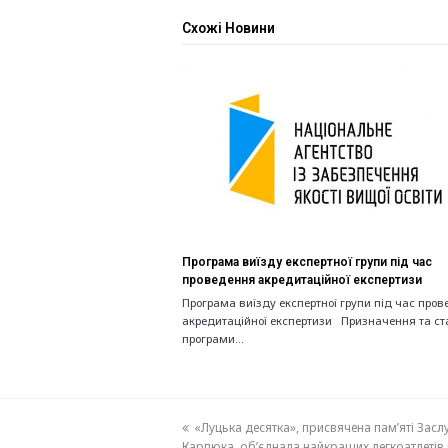
Схожі Новини
Програма виїзду експертної групи під час
проведення акредитаційної експертизи
Програма виїзду експертної групи під час про
акредитаційної експертизи Призначення та ста
програми…
previous
«Луцька десятка», присвячена пам’яті Зас
Карпюка, об’єднала найкращих легкоатлетів к
post: