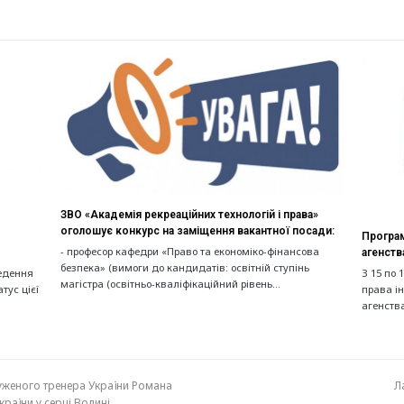
ЗВО «Академія рекреаційних технологій і права»
оголошує конкурс на заміщення вакантної посади:
Програм
- професор кафедри «Право та економіко-фінансова
агенств
безпека» (вимоги до кандидатів: освітній ступінь
ведення
З 15 по 
магістра (освітньо-кваліфікаційний рівень…
тус цієї
права і
агенства
луженого тренера України Романа
Л
n
раїни у серці Волині
p