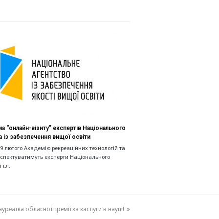
а “онлайн-візиту” експертів Національного
а із забезпечення вищої освіти
19 лютого Академію рекреаційних технологій та
нспектуватимуть експерти Національного
 із…
ауреатка обласної премії за заслуги в науці!
ext
ost: