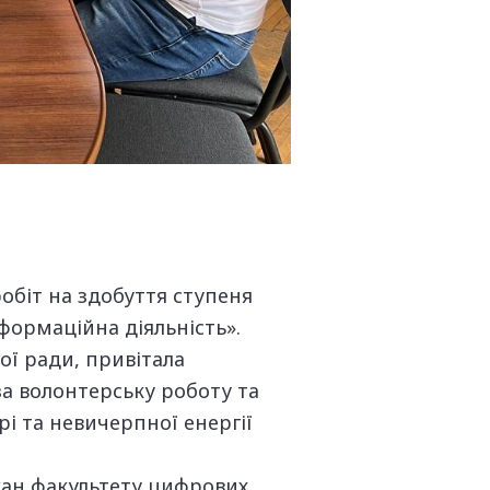
робіт на здобуття ступеня
формаційна діяльність».
ої ради, привітала
а волонтерську роботу та
і та невичерпної енергії
екан факультету цифрових,