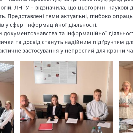
ологій. ЛНТУ – відзначила, що цьогорічні наукові
ть. Представлені теми актуальні, глибоко опраць
в у сфері інформаційної діяльності.
 документознавства та інформаційної діяльності
вички та досвід стануть надійним підґрунтям дл
рактичне застосування у непростий для країни ча