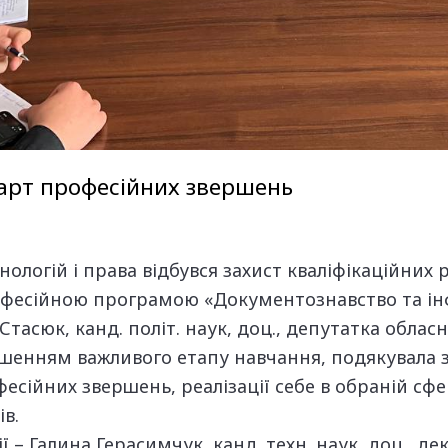
тарт професійних звершень
ологій і права відбувся захист кваліфікаційних 
рофесійною програмою «Документознавство та ін
асюк, канд. політ. наук, доц., депутатка обласн
ршенням важливого етапу навчання, подякувала з
сійних звершень, реалізації себе в обраній сфер
в.
ї – Галина Герасимчук, канд. техн. наук, доц., д