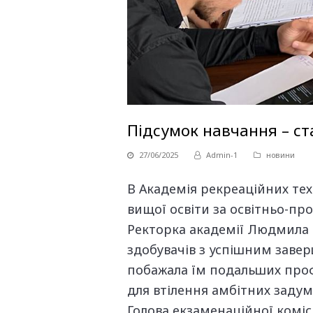
Підсумок навчання – с
27/06/2025
Admin-1
новини
В Академія рекреаційних техн
вищої освіти за освітньо-п
Ректорка академії Людмила Ст
здобувачів з успішним заве
побажала їм подальших профе
для втілення амбітних задумі
Голова екзаменаційної комісі