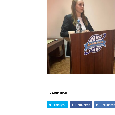
Поділитися
Твітнути
Поширити
Поширит