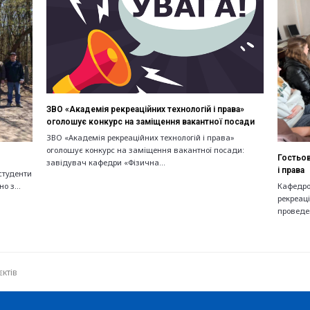
ЗВО «Академія рекреаційних технологій і права»
оголошує конкурс на заміщення вакантної посади
ЗВО «Академія рекреаційних технологій і права»
оголошує конкурс на заміщення вакантної посади:
Гостьов
завідувач кафедри «Фізична…
і права
студенти
ьно з…
Кафедрою
рекреаці
проведе
єктів