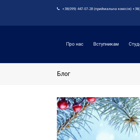
+38(099) 447-07-28 (приймальна комісія) +38(0
Про нас
Вступникам
Студ
Блог