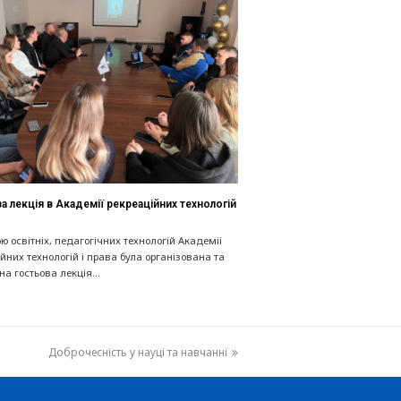
а лекція в Академії рекреаційних технологій
 освітніх, педагогічних технологій Академії
йних технологій і права була організована та
на гостьова лекція…
Доброчесність у науці та навчанні
next
post: