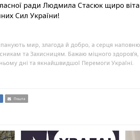
бласної ради Людмила Стасюк щиро віта
них Сил України!
 панують мир, злагода й добро, а серця наповню
никам та Захисницям. Бажаю міцного здоров’я,
ньому дні та якнайшвидшої Перемоги Україні.
и
Пошта