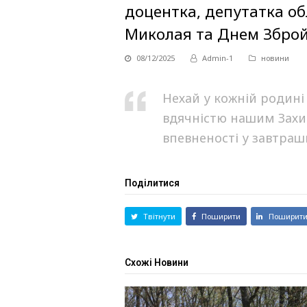
доцентка, депутатка о
Миколая та Днем Зброй
08/12/2025
Admin-1
новини
Нехай у кожній родині
вдячністю нашим Захис
впевненості у завтраш
Поділитися
Твітнути
Поширити
Поширит
Схожі Новини