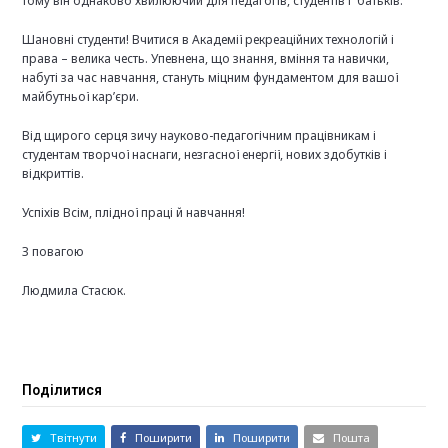
тому він однаково хвилюючий для педагогів, студентів і батьків.
Шановні студенти! Вчитися в Академії рекреаційних технологій і
права – велика честь. Упевнена, що знання, вміння та навички,
набуті за час навчання, стануть міцним фундаментом для вашої
майбутньої кар’єри.
Від щирого серця зичу науково-педагогічним працівникам і
студентам творчої наснаги, незгасної енергії, нових здобутків і
відкриттів.
Успіхів Всім, плідної праці й навчання!
З повагою
Людмила Стасюк.
Поділитися
Твітнути
Поширити
Поширити
Пошта