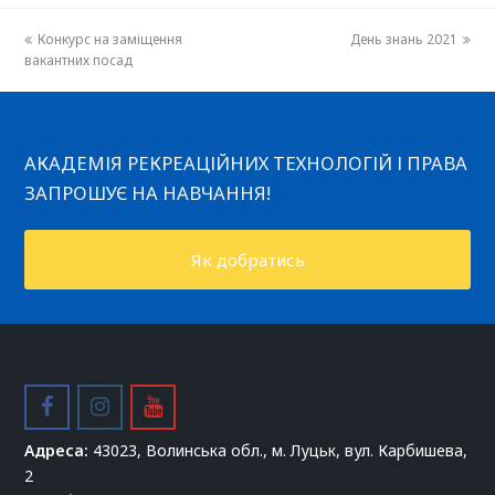
previous
Конкурс на заміщення
День знань 2021
next
вакантних посад
post:
post:
АКАДЕМІЯ РЕКРЕАЦІЙНИХ ТЕХНОЛОГІЙ І ПРАВА
ЗАПРОШУЄ НА НАВЧАННЯ!
Як добратись
facebook
instagram
youtube
Адреса:
43023, Волинська обл., м. Луцьк, вул. Карбишева,
2