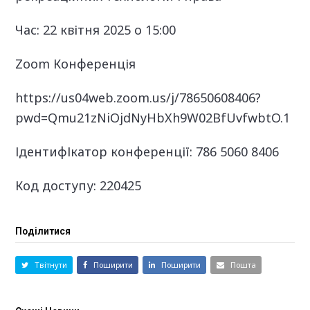
Час:
22 квітня 2025 о 15:00
Zoom Конференція
https://us04web.zoom.us/j/78650608406?
pwd=Qmu21zNiOjdNyHbXh9W02BfUvfwbtO.1
ІдентифІкатор конференції: 786 5060 8406
Код доступу: 220425
Поділитися
Твітнути
Поширити
Поширити
Пошта