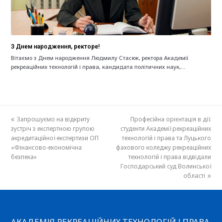
З Днем народження, ректоре!
Вітаємо з Днем народження Людмилу Стасюк, ректора Академії
рекреаційних технологій і права, кандидата політичних наук,…
previous
Запрошуємо на відкриту
Професійна орієнтація в дії:
next
зустріч з експертною групою
post:
студенти Академії рекреаційних
post:
акредитаційної експертизи ОП
технологій і права та Луцького
«Фінансово-економічна
фахового коледжу рекреаційних
безпека»
технологій і права відвідали
Господарський суд Волинської
області
АКАДЕМІЯ РЕКРЕАЦІЙНИХ ТЕХНОЛОГІЙ І ПРАВА