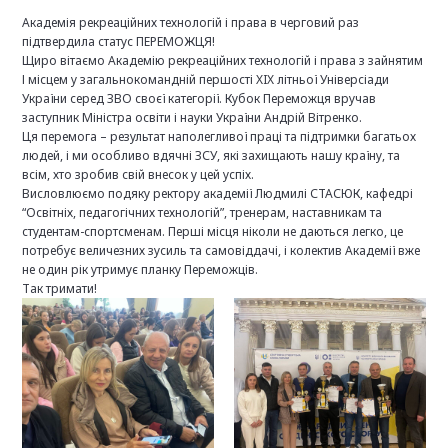
Академія рекреаційних технологій і права
в черговий раз
підтвердила статус ПЕРЕМОЖЦЯ!
Щиро вітаємо Академію рекреаційних технологій і права з зайнятим
І місцем у загальнокомандній першості XIX літньої Універсіади
України серед ЗВО своєї категорії. Кубок Переможця вручав
заступник Міністра освіти і науки України Андрій Вітренко.
Ця перемога – результат наполегливої праці та підтримки багатьох
людей, і ми особливо вдячні ЗСУ, які захищають нашу країну, та
всім, хто зробив свій внесок у цей успіх.
Висловлюємо подяку ректору академії Людмилі СТАСЮК, кафедрі
“Освітніх, педагогічних технологій”, тренерам, наставникам та
студентам-спортсменам. Перші місця ніколи не даються легко, це
потребує величезних зусиль та самовіддачі, і колектив Академії вже
не один рік утримує планку Переможців.
Так тримати!