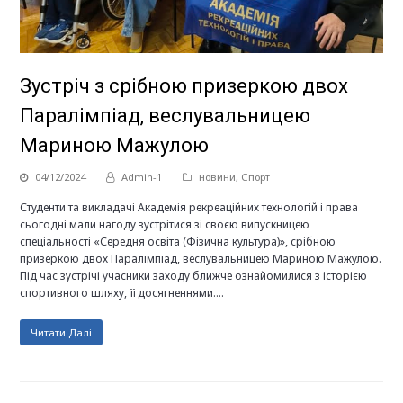
Зустріч з срібною призеркою двох
Паралімпіад, веслувальницею
Мариною Мажулою
04/12/2024
Admin-1
новини
,
Спорт
Студенти та викладачі Академія рекреаційних технологій і права
сьогодні мали нагоду зустрітися зі своєю випускницею
спеціальності «Середня освіта (Фізична культура)», срібною
призеркою двох Паралімпіад, веслувальницею Мариною Мажулою.
Під час зустрічі учасники заходу ближче ознайомилися з історією
спортивного шляху, її досягненнями.…
Читати Далі