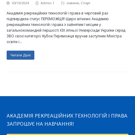
03/10/2024
Admin-1
новини
,
Спорт
Академія рекреаційних технологій і права в черговий раз
підтвердила статус ПЕРЕМОЖЦЯ! Щиро вітаємо Академію
рекреаційних технологій і права з зайнятим І місцем у
загальнокомандній першості XIX літньої Універсіади України серед
ЗВО своєї категорії. Кубок Переможця вручав заступник Міністра
освіти і…
Читати Далі
АКАДЕМІЯ РЕКРЕАЦІЙНИХ ТЕХНОЛОГІЙ І ПРАВА
ЗАПРОШУЄ НА НАВЧАННЯ!