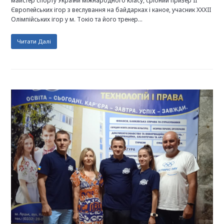
майстер спорту України міжнародного класу, срібний призер II
Європейських ігор з веслування на байдарках і каное, учасник XXXII
Олімпійських ігор у м. Токіо та його тренер…
Читати Далі