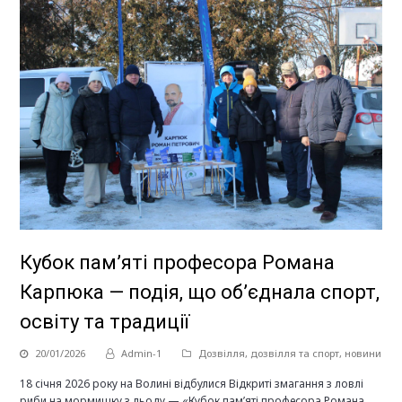
Кубок пам’яті професора Романа
Карпюка — подія, що об’єднала спорт,
освіту та традиції
20/01/2026
Admin-1
Дозвілля
,
дозвілля та спорт
,
новини
18 січня 2026 року на Волині відбулися Відкриті змагання з ловлі
риби на мормишку з льоду — «Кубок пам’яті професора Романа