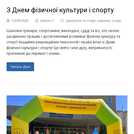
З Днем фізичної культури і спорту
13/09/2025
Admin-1
дозвілля та спорт
,
новини
,
Спорт
Шановні тренери, спортсмени, викладачі, судді та всі, хто своєю
щоденною працею і досягненнями розвиває фізичну культуру та
спорт! Академія рекреаційних технологій і права вітає із Днем
фізичної культури і спорту! Це свято сили духу, витривалості,
прагнення до перемог і нових…
Читати Далі