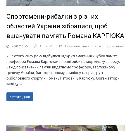
Спортсмени-рибалки з різних
областей України зібралися, щоб
вшанувати пам’ять Романа КАРПЮКА
23/02/2025
Admin-1
Дозвілля
,
дозвілля та спорт
,
новини
23 лютого 2025 року відбулися Відкриті змагання «Кубок пам’яті
професора Романа Карпюка» з ловлі риби на мормишку з льоду.
Захід присвячений пам’яті видатному професору, заслуженому
тренеру України, багаторазовому чемпіону та призеру з
риболовного спорту – Роману Петровичу Карпюку. Організатори
заходу:…
Читати Далі