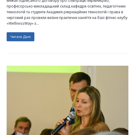
межах підписаного договору про співпрацю керівництво,
професорсько-викладацький склад кафедри освітніх, педагогічних
технологій та студенти Академія рекреаційних технологій і права в
черговий раз провели виїзне практичне заняття на базі фітнес-клубу
«WellnessWay» з…
Читати Далі