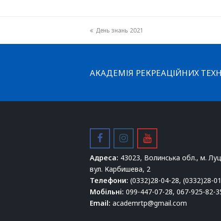
previous
День знань 2021
post:
АКАДЕМІЯ РЕКРЕАЦІЙНИХ ТЕХН
facebook
instagram
youtube
Адреса:
43023, Волинська обл., м. Луц
вул. Карбишева, 2
Телефони:
(0332)28-04-28, (0332)28-0
Мобільні:
099-447-07-28, 067-925-82-3
Email:
academrtp@gmail.com