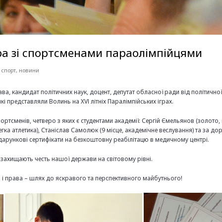
ра зі спортсменами параолімпійцями
 спорт
,
новини
ава, кандидат політичних наук, доцент, депутат обласної ради від політично
які представляли Волинь на XVІ літніх Паралімпійських іграх.
ртсменів, четверо з яких є студентами академії: Сергій Ємельянов (золото
егка атлетика), Станіслав Самолюк (9 місце, академічне веслування) та за д
дарункові сертифікати на безкоштовну реабілітацю в медичному центрі.
захищають честь нашої держави на світовому рівні.
й і права – шлях до яскравого та перспективного майбутнього!