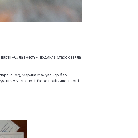
ї партії «Сила і Честь» Людмила Стасюк взяла
, параканое), Марина Мажула (срібло,
орученням члена політбюро політичної партії